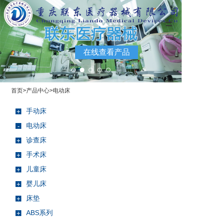
=
在线查看产品
首页
>
产品中心
>
电动床
手动床
+
电动床
-
诊查床
+
手术床
+
儿童床
+
婴儿床
+
床垫
+
ABS系列
+