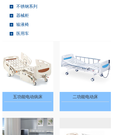
不锈钢系列
+
器械柜
+
输液椅
+
医用车
+
五功能电动病床
二功能电动床