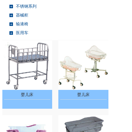
不锈钢系列
+
器械柜
+
输液椅
+
医用车
+
婴儿床
婴儿床