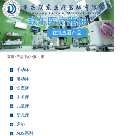
=
在线查看产品
首页
>
产品中心
>
婴儿床
手动床
+
电动床
+
诊查床
+
手术床
+
儿童床
+
婴儿床
-
床垫
+
ABS系列
+